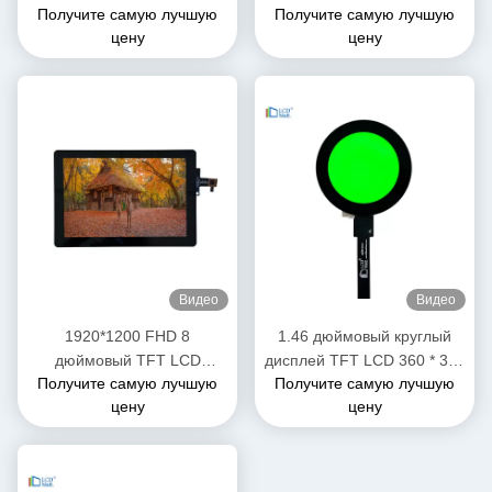
Получите самую лучшую
Получите самую лучшую
10,1 дюйма OEM ODM
LCD-модуль дисплей с
цену
цену
1920x1200
SPI3 / 4 линейный
интерфейс
Видео
Видео
1920*1200 FHD 8
1.46 дюймовый круглый
дюймовый TFT LCD
дисплей TFT LCD 360 * 360
Получите самую лучшую
Получите самую лучшую
дисплей Все углы обзора
IPS Модуль LCD дисплея
цену
цену
1000 нит высокая яркость
для часов