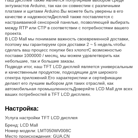
энтузиастов Arduino, так как он совместим с различными
платами и щитами Arduino.Вы можете быть уверены в его
качестве и надежностиДисплей также поставляется с
настраиваемой сенсорной панелью, позволяющей выбирать
между RTP или CTP в соответствии с потребностями вашего
проекта.
В LCD Mall мы понимаем важность своевременной доставки,
поэтому мы гарантируем срок доставки 2 ~ 5 недель.чтобы
сделать ваш процесс покупки без хлопотС возможностью
поставки 1000000 / месяц, мы можем удовлетворить как
небольшие, так и большие заказы.
Подводя итог, наш TFT LCD дисплей является универсальным
и качественным продуктом, подходящим для широкого
спектра приложений.Его характеристики и сертификации
делают его лучшим выбором для таких отраслей, как
автомобильная промышленностьДоверяйте LCD Mall для всех
ваших потребностей в TFT LCD дисплеях.
Настройка:
Услуга настройки TFT LCD дисплея
Бренд: LCD Mall
Номер модели: LMT050WV008C
Место происхождения: GUA,CN