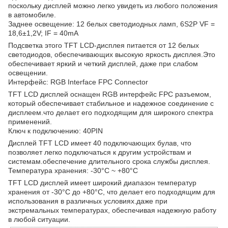
поскольку дисплей можно легко увидеть из любого положения
в автомобиле.
Заднее освещение: 12 белых светодиодных ламп, 6S2P VF =
18,6±1,2V; IF = 40mA
Подсветка этого TFT LCD-дисплея питается от 12 белых
светодиодов, обеспечивающих высокую яркость дисплея.Это
обеспечивает яркий и четкий дисплей, даже при слабом
освещении.
Интерфейс: RGB Interface FPC Connector
TFT LCD дисплей оснащен RGB интерфейс FPC разъемом,
который обеспечивает стабильное и надежное соединение с
дисплеем.что делает его подходящим для широкого спектра
применений.
Ключ к подключению: 40PIN
Дисплей TFT LCD имеет 40 подключающих булав, что
позволяет легко подключаться к другим устройствам и
системам.обеспечение длительного срока службы дисплея.
Температура хранения: -30°C ~ +80°C
TFT LCD дисплей имеет широкий диапазон температур
хранения от -30°C до +80°C, что делает его подходящим для
использования в различных условиях.даже при
экстремальных температурах, обеспечивая надежную работу
в любой ситуации.