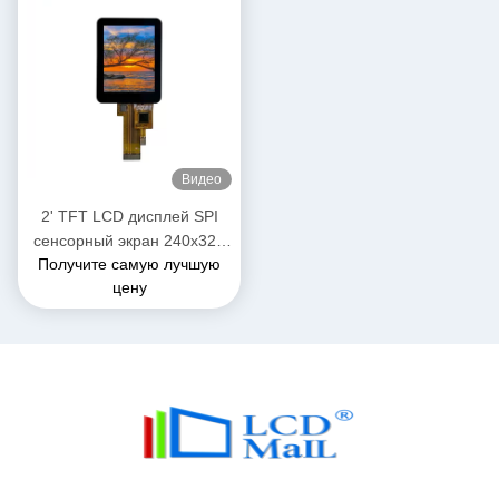
Видео
2' TFT LCD дисплей SPI
сенсорный экран 240x320
Получите самую лучшую
разрешение ST7789 SPI
цену
интерфейс