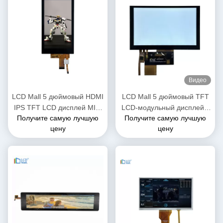
Видео
LCD Mall 5 дюймовый HDMI
LCD Mall 5 дюймовый TFT
IPS TFT LCD дисплей MIPI
LCD-модульный дисплей с
Получите самую лучшую
Получите самую лучшую
4L Интерфейс
сенсорной панелью CTP
цену
цену
IPS 400cd/M2