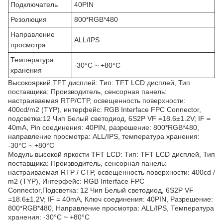
Подключатель
40PIN
Резолюция
800*RGB*480
Направление
ALL/IPS
просмотра
Температура
-30°C ~ +80°C
хранения
Высокояркий TFT дисплей: Тип: TFT LCD дисплей, Тип
поставщика: Производитель, сенсорная панель:
настраиваемая RTP/CTP, освещенность поверхности:
400cd/m2 (TYP), интерфейс: RGB Interface FPC Connector,
подсветка:12 Чип Белый светодиод, 6S2P VF =18.6±1.2V; IF =
40mA, Pin соединения: 40PIN, разрешение: 800*RGB*480,
направление просмотра: ALL/IPS, температура хранения:
-30°C ~ +80°C
Модуль высокой яркости TFT LCD: Тип: TFT LCD дисплей, Тип
поставщика: Производитель, сенсорная панель:
настраиваемая RTP / CTP, освещенность поверхности: 400cd /
m2 (TYP), Интерфейс: RGB Interface FPC
Connector,Подсветка: 12 Чип Белый светодиод, 6S2P VF
=18.6±1.2V; IF = 40mA, Ключ соединения: 40PIN, Разрешение:
800*RGB*480, Направление просмотра: ALL/IPS, Температура
хранения: -30°C ~ +80°C