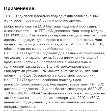
Применение:
TFT LCD дисплей идеально подходит для автомобильных
мониторов, проектов Arduino и многого другого
Добро пожаловать в LCD Mall, ваш надежный поставщик
высококачественных TFT LCD дисплеев. Наш номер модели
LMT050WV008C является универсальным дисплеем, который
идеально подходит для широкого спектра приложений.Наш
продукт сертифицирован по стандарту ISO9000, CE и ROHS,
обеспечивая его качество и безопасность.
Наш TFT LCD дисплей подходит для различных приложений,
что делает его идеальным выбором для многих отраслей
промышленности.и он поставляется с минимальным
количеством заказа всего 1 штукС международными
стандартами упаковки, вы можете быть уверены, что ваш
продукт прибудет безопасно и в идеальном состоянии.
Наш TFT LCD дисплей особенно подходит для
автомобильных мониторов, благодаря своему типу: TFT LCD
дисплей и подсветка: 12 чипов белого светодиода, 6S2P VF
=18.6±1.2V; IF = 40mA.Эти функции гарантируют, что дисплей
яркийКроме того, его рабочая температура -20°C ~ +70°C
делает его подходящим для использования в различных
погодных условиях.
Наш дисплей также является популярным выбором среди