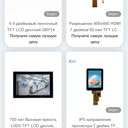
Видео
Видео
6.9 дюймовый ленточный
Разрешение 800x480 HDMI
TFT LCD дисплей 280*1424
7 дюймов 50 пин TFT LCD
Получите самую лучшую
Получите самую лучшую
FHD разрешение
дисплей RGB FPC
цену
цену
Интерфейс MIPI
интерфейс
Видео
700 нит Высокая яркость
IPS направление
LVDS TFT LCD дисплей
просмотра 2 дюйма TFT