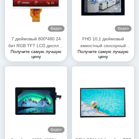
Видео
Видео
7 дюймовый 800*480 24
FHD 10,1 дюймовый
бит RGB TFT LCD дисплей
емкостный сенсорный
Получите самую лучшую
Получите самую лучшую
с CTP для домашнего
экран LCD модуль IPS
цену
цену
применения
просмотра CTP 1920 * 1200
Видео