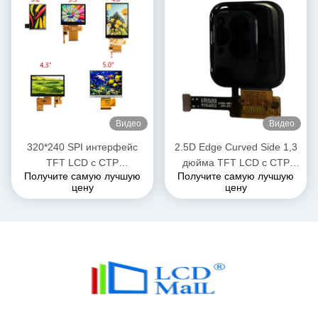
Видео
Видео
320*240 SPI интерфейс
2.5D Edge Curved Side 1,3
TFT LCD с CTP
дюйма TFT LCD с CTP
Получите самую лучшую
Получите самую лучшую
настраиваемый 3,0/3,2/3,5
240*240 SPI интерфейс Все
цену
цену
дюймовый LCD модуль
углы просмотра 16 PIN FPC