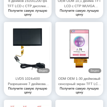
8 дюймов 1920x1200 Ips
OEM ODM 10,1 дюйма TFT
TFT LCD с CTP дисплеем
LCD с CTP WUVGA
Получите самую лучшую
Получите самую лучшую
1000 нитсов OEM ODM
высокое разрешение 1920
цену
цену
RGB X 1200 точек
Видео
Видео
LVDS 1024x600
ODM OEM 1-30 дюймовый
Разрешение 7 дюймовая
сенсорный экран TFT LCD
Получите самую лучшую
Получите самую лучшую
емкостная сенсорная
Дисплейная панель
цену
цену
панель с CTP
Пиксельная высота 0,111 *
0,111 мм