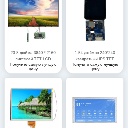
23.8 дюйма 3840 * 2160
1.54 дюймов 240*240
пикселей TFT LCD
квадратный IPS TFT
Получите самую лучшую
Получите самую лучшую
дисплейная панель для
Custom LCD дисплей
цену
цену
рабочего стола Монитор
350нитов Светимость
активный матричный
жидкокристаллический
дисплей