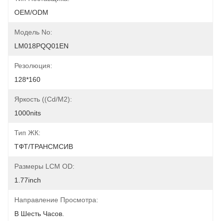
OEM/ODM
Модель No:
LM018PQQ01EN
Резолюция:
128*160
Яркость ((cd/m2):
1000nits
Тип ЖК:
ТФТ/ТРАНСМСИВ
Размеры LCM OD:
1.77inch
Направление Просмотра:
В Шесть Часов.