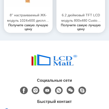
8'' настраиваемый ЖК-
6.2 дюймовый TFT LCD
модуль 1024x600 дисплей
модуль 800x480 Custom
Получите самую лучшую
Получите самую лучшую
500cd/M2 без TSP
LCD Display OEM ODM
цену
цену
Социальные сети
Быстрый контакт