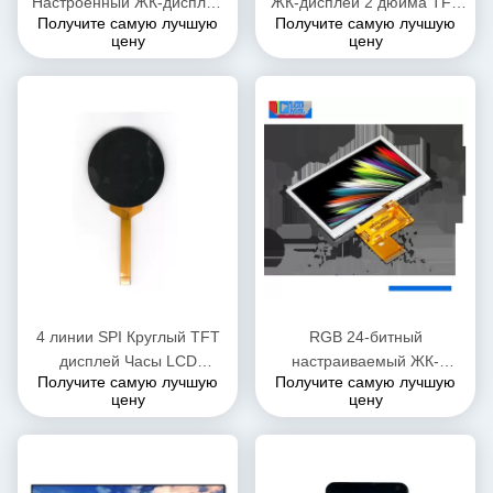
Настроенный ЖК-дисплей
ЖК-дисплей 2 дюйма TFT
Получите самую лучшую
Получите самую лучшую
3,5 дюйма 350cd/M2
SPI 240x320 SPI3/4
цену
цену
Яркость
Линейный интерфейс
4 линии SPI Круглый TFT
RGB 24-битный
дисплей Часы LCD
настраиваемый ЖК-
Получите самую лучшую
Получите самую лучшую
дисплейный модуль 1,54
дисплей 4,3-дюймовый
цену
цену
дюйма OEM/ODM
цветный ТФТ сенсорный
экран 550cd