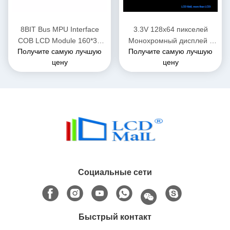
8BIT Bus MPU Interface
3.3V 128x64 пикселей
COB LCD Module 160*32
Монохромный дисплей с
Получите самую лучшую
Получите самую лучшую
FSTN / ПОЗИТИВНЫЙ /
параллельным
цену
цену
ТРАНСФЛЕКТИВНЫЙ
интерфейсом
Социальные сети
Быстрый контакт