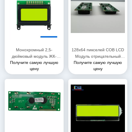
Монохромный 2,5-
128x64 пикселей COB LCD
дюймовый модуль ЖК-
Модуль отрицательный
Получите самую лучшую
Получите самую лучшую
дисплея COB 128x64 ЖК-
ЖК-дисплей 6 часов
цену
цену
дисплей Параллельный
Просмотр
интерфейс