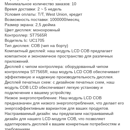
Минимальное количество заказов: 10
Время доставки: 2 ~ 5 недель
Условия оплаты: T/T, West Union, кредит
Возможность поставки: 1000000/месяц
Размер экрана: 2,5 дюйма
Цвет дисплея: монохромный
Контроллер: ST7565R
Водитель Ic: UC1705
Тип дисплея: COB (чип на борту)
Компактный дисплей: наш модуль LCD COB предлагает
компактное и экономичное пространство для различных
приложений.
Дисплей с чипом контроллера: оборудованный чипом
контроллера ST7565R, наш модуль LCD COB обеспечивает
эффективную и надежную производительность дисплея.
Дисплей печатных схем: с дизайном печатных схем, наш
модуль COB LCD обеспечивает легкую установку и
подключение к вашему устройству.
Низкое энергопотребление: Наш модуль LCD COB
предназначен для низкого энергопотребления, что делает его
энергоэффективным вариантом для ваших продуктов.
Настраиваемый дизайн: мы предлагаем настраиваемый
дизайн для нашего LCD-модуля COB, что позволяет
адаптировать дисплей к вашим конкретным потребностям и
требованиям.