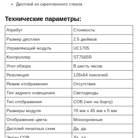
Дисплей из скрепленного стекла
Технические параметры:
Атрибут
Стоимость
Размер дисплея
2.5 дюймов
Управляющий модуль
UC1705
Контроллер
ST7565R
Угол обзора
В шесть часов.
Резолюция
128х64 пикселей
Режим отображения
Отсутствие
Тип заднего освещения
Светодиоды
Тип отображения
COB (чип на борту)
Размеры модуля
70 мм х 45 мм х 5 мм
Отображение цвета
Монохромные
Дисплей печатных схем
Да, да.
Экран COB
Да, да.