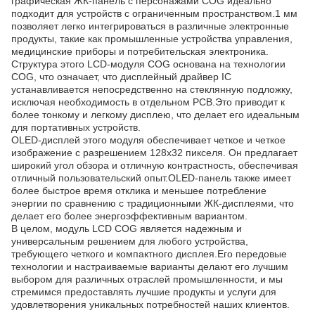
графическая ЖК-панель с персонажами COG идеально
подходит для устройств с ограниченным пространством.1 мм
позволяет легко интегрироваться в различные электронные
продукты, такие как промышленные устройства управления,
медицинские приборы и потребительская электроника.
Структура этого LCD-модуля COG основана на технологии
COG, что означает, что дисплейный драйвер IC
устанавливается непосредственно на стеклянную подложку,
исключая необходимость в отдельном PCB.Это приводит к
более тонкому и легкому дисплею, что делает его идеальным
для портативных устройств.
OLED-дисплей этого модуля обеспечивает четкое и четкое
изображение с разрешением 128x32 пикселя. Он предлагает
широкий угол обзора и отличную контрастность, обеспечивая
отличный пользовательский опыт.OLED-панель также имеет
более быстрое время отклика и меньшее потребление
энергии по сравнению с традиционными ЖК-дисплеями, что
делает его более энергоэффективным вариантом.
В целом, модуль LCD COG является надежным и
универсальным решением для любого устройства,
требующего четкого и компактного дисплея.Его передовые
технологии и настраиваемые варианты делают его лучшим
выбором для различных отраслей промышленности, и мы
стремимся предоставлять лучшие продукты и услуги для
удовлетворения уникальных потребностей наших клиентов.