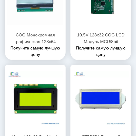
COG Монохромная
10.5V 128x32 COG LCD
графическая 128x64
Модуль MCU/8bit
Получите самую лучшую
Получите самую лучшую
Монохромный ЖК-дисплей
Интерфейс высокое
цену
цену
6 часов
соотношение контраста