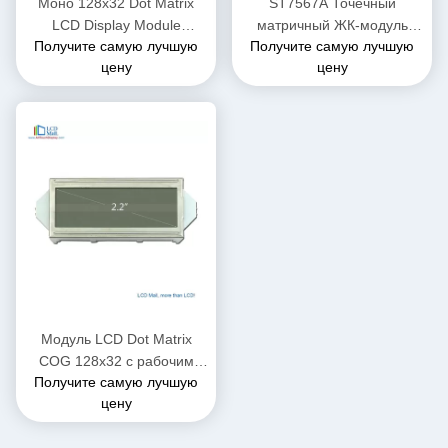
Моно 128x32 Dot Matrix
ST7567A Точечный
LCD Display Module
матричный ЖК-модуль
Получите самую лучшую
Получите самую лучшую
(модуль ЖК-дисплея) с
COG Дисплей
цену
цену
символом COG
передающий/прозрачный/
отражающий
Модуль LCD Dot Matrix
COG 128x32 с рабочим
Получите самую лучшую
напряжением 0-5,5 В
цену