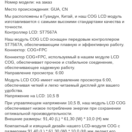
Номер модели: на заказ
Место происхождения: GUA, CN
Мы расположены в Гуандун, Китай, и наш COG LCD модуль
изготавливается с самыми высокими стандартами качества и
точности.
Контроллер LCD: ST7567A
Наш модуль COG LCD оснащен передовым контроллером
ST7567A, обеспечивающим плавную и эффективную работу.
Коннектор: COG+FPC
Коннектор COG+FPC, используемый в нашем модуле LCD
COG, обеспечивает прочное и стабильное соединение,
обеспечивающее надежную работу.
Направление просмотра: 6:00
Модуль LCD COG имеет направление просмотра 6:00,
обеспечивая четкий и легко читаемый дисплей для вашего
удобства.
Напряжение на LCD: 10,5 В
При управляющем напряжении 10,5 В, наш модуль LCD COG
обеспечивает низкое потребление энергии при сохранении
оптимальной производительности.
Внешние размеры: 91,40 (L) * 61,30 (W) * 10,0 (H) мм
Компактный и изящный дизайн нашего LCD-модуля COG с
размерами 91,40 (L) * 61,30 (W) * 10,0 (H) мм делает его