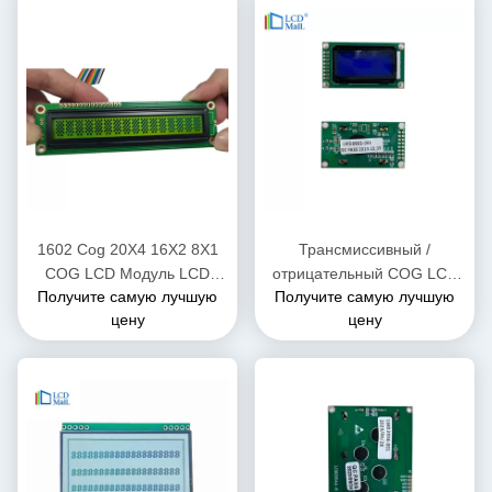
1602 Cog 20X4 16X2 8X1
Трансмиссивный /
COG LCD Модуль LCD
отрицательный COG LCD
Получите самую лучшую
Получите самую лучшую
Характерный дисплей 8 бит
модуль графический LCD
цену
цену
Интерфейс MPU
дисплей модуль 16 пин