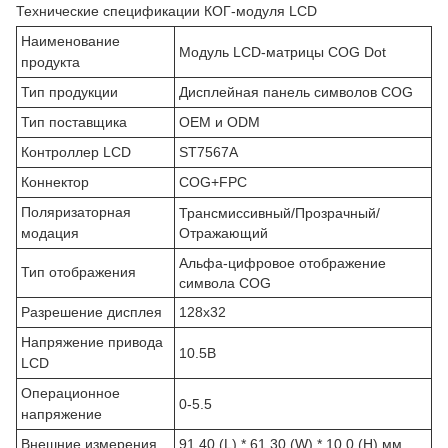
Технические спецификации КОГ-модуля LCD
Наименование
Модуль LCD-матрицы COG Dot
продукта
Тип продукции
Дисплейная панель символов COG
Тип поставщика
OEM и ODM
Контроллер LCD
ST7567A
Коннектор
COG+FPC
Поляризаторная
Трансмиссивный/Прозрачный/
модация
Отражающий
Альфа-цифровое отображение
Тип отображения
символа COG
Разрешение дисплея
128х32
Напряжение привода
10.5В
LCD
Операционное
0-5.5
напряжение
Внешние измерения
91.40 (L) * 61.30 (W) * 10.0 (H) мм