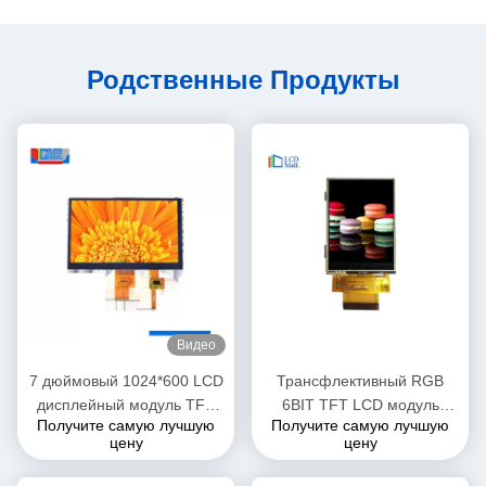
Родственные Продукты
Видео
7 дюймовый 1024*600 LCD
Трансфлективный RGB
дисплейный модуль TFT
6BIT TFT LCD модуль
Получите самую лучшую
Получите самую лучшую
LCD экран RGB 24 битный
240*320 2,8 дюймовый
цену
цену
интерфейс
многоприкосновный экран