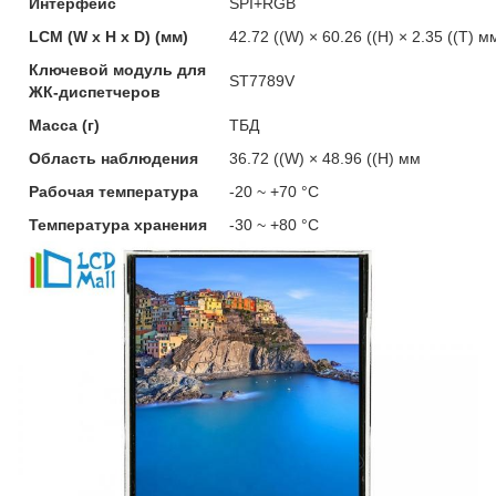
Интерфейс
SPI+RGB
LCM (W x H x D) (мм)
42.72 ((W) × 60.26 ((H) × 2.35 ((T) м
Ключевой модуль для
ST7789V
ЖК-диспетчеров
Масса (г)
ТБД
Область наблюдения
36.72 ((W) × 48.96 ((H) мм
Рабочая температура
-20 ~ +70 °C
Температура хранения
-30 ~ +80 °C