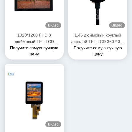
Видео
Видео
1920*1200 FHD 8
1.46 дюймовый круглый
дюймовый TFT LCD
дисплей TFT LCD 360 * 360
Получите самую лучшую
Получите самую лучшую
дисплей Все углы обзора
IPS Модуль LCD дисплея
цену
цену
1000 нит высокая яркость
для часов
Видео