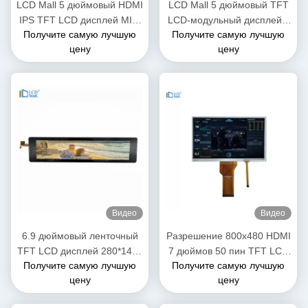
LCD Mall 5 дюймовый HDMI
LCD Mall 5 дюймовый TFT
IPS TFT LCD дисплей MIPI
LCD-модульный дисплей с
Получите самую лучшую
Получите самую лучшую
4L Интерфейс
сенсорной панелью CTP
цену
цену
IPS 400cd/M2
Видео
Видео
6.9 дюймовый ленточный
Разрешение 800x480 HDMI
TFT LCD дисплей 280*1424
7 дюймов 50 пин TFT LCD
Получите самую лучшую
Получите самую лучшую
FHD разрешение
дисплей RGB FPC
цену
цену
Интерфейс MIPI
интерфейс