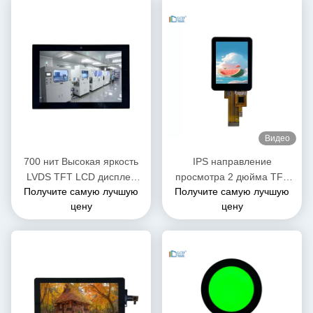
Видео
700 нит Высокая яркость
IPS направление
LVDS TFT LCD дисплей
просмотра 2 дюйма TFT
Получите самую лучшую
Получите самую лучшую
10,1 дюйма OEM ODM
LCD-модуль дисплей с
цену
цену
1920x1200
SPI3 / 4 линейный
интерфейс