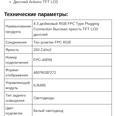
Дисплей Arduino TFT LCD
Технические параметры:
4.3 дюймовый RGB FPC Type Plugging
Наименование
Connection Высокая яркость TFT LCD
продукта
дисплей
Соединение
Тип розетки FPC RGB
Яркость
250 Cd/m2
Номер
FPC-40PIN
подключения
Формат
480*RGB*272
отображения
Управляющий
ILI6485
модуль
Тип заднего
Светодиоды
освещения
Цвет
Белый светодиод
подсветки