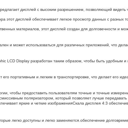
 предлагает дисплей с высоким разрешением, позволяющий видеть 
ра этот дисплей обеспечивает легкое просмотр данных с разных то
твенных материалов, этот дисплей создан для долговечности и м
ален и может использоваться для различных приложений, что дел
phic LCD Display разработан таким образом, чтобы быть удобным и
т его портативным и легким в транспортировке, что делает его ид
логии, чтобы предоставить пользователям точные и точные измерен
миссивным поляризатором, который позволяет лучше передавать 
спечивает яркие и четкие изображенияСкала дисплея 4:3 обеспе
оторые легко доступны и легко заменяются.обеспечение долговрем