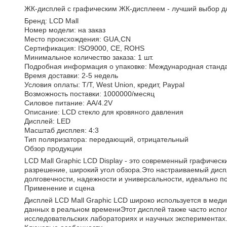
ЖК-дисплей с графическим ЖК-дисплеем - лучший выбор д
Бренд: LCD Mall
Номер модели: на заказ
Место происхождения: GUA,CN
Сертификация: ISO9000, CE, ROHS
Минимальное количество заказа: 1 шт.
Подробная информация о упаковке: Международная станда
Время доставки: 2-5 недель
Условия оплаты: T/T, West Union, кредит, Paypal
Возможность поставки: 1000000/месяц
Силовое питание: AA/4.2V
Описание: LCD стекло для кровяного давления
Дисплей: LED
Масштаб дисплея: 4:3
Тип поляризатора: передающий, отрицательный
Обзор продукции
LCD Mall Graphic LCD Display - это современный графичес
разрешение, широкий угол обзора.Это настраиваемый дисп
долговечности, надежности и универсальности, идеально п
Применение и сцена
Дисплей LCD Mall Graphic LCD широко используется в меди
данных в реальном времениЭтот дисплей также часто испо
исследовательских лабораториях и научных экспериментах