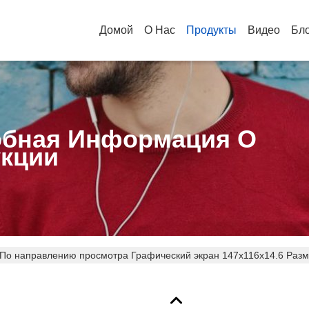
Домой
О Нас
Продукты
Видео
Бл
бная Информация О
кции
 По направлению просмотра Графический экран 147x116x14.6 Разм