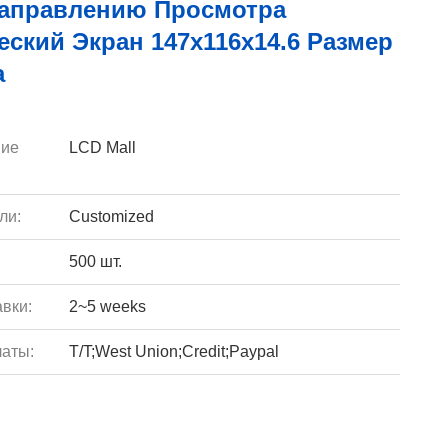
Направлению Просмотра
ский Экран 147x116x14.6 Размер
а
ие
LCD Mall
ли:
Customized
500 шт.
вки:
2~5 weeks
аты:
T/T;West Union;Credit;Paypal