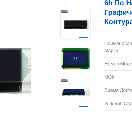
6h По 
Графиче
Контур
Наименован
Марки:
Номер Моде
МОК:
Время Доста
Условия Опл