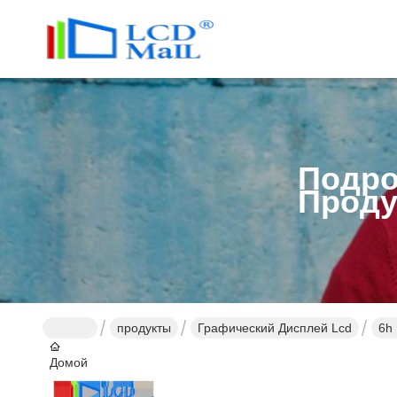
Подро
Проду
продукты
Графический Дисплей Lcd
6h
Домой