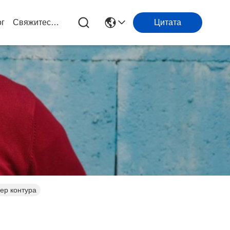
ог
Свяжитесь С Нами
Цитата
ер контура