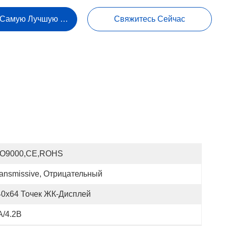
 Самую Лучшую Цену
Свяжитесь Сейчас
SO9000,CE,ROHS
ransmissive, Отрицательный
40x64 Точек ЖК-Дисплей
A/4.2В