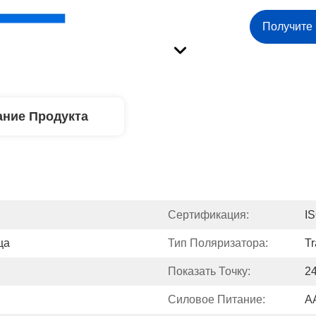
Получите
ние Продукта
Сертификация:
I
ца
Тип Поляризатора:
T
Показать Точку:
2
Силовое Питание:
A