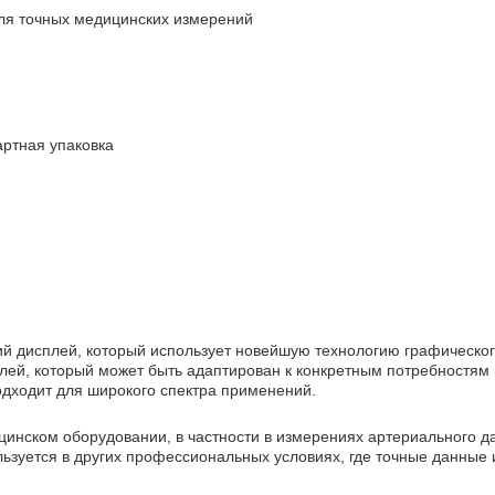
ля точных медицинских измерений
ртная упаковка
кий дисплей, который использует новейшую технологию графическо
лей, который может быть адаптирован к конкретным потребностям
одходит для широкого спектра применений.
цинском оборудовании, в частности в измерениях артериального 
льзуется в других профессиональных условиях, где точные данны
.