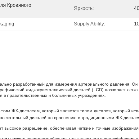
ля Кровяного 
Яркость:
4
ckaging
Supply Ability:
1
циально разработанный для измерения артериального давления. Он
рафический жидкокристаллический дисплей (LCD) позволяет легко 
я в правительственных и больничных учреждениях.
ским ЖК-дисплеем, который является типом дисплея, который исп
ивлекательный дисплей по сравнению с традиционными ЖК-диспле
т высокое разрешение, обеспечивая четкие и точные изображения
четом низкого энергопотребления, что делает его энергоэффектив