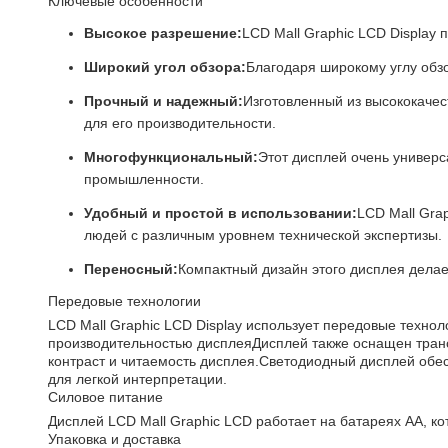
Ключевые особенности
Высокое разрешение:
LCD Mall Graphic LCD Display
Широкий угол обзора:
Благодаря широкому углу обзо
Прочный и надежный:
Изготовленный из высококачес
для его производительности.
Многофункциональный:
Этот дисплей очень универс
промышленности.
Удобный и простой в использовании:
LCD Mall Gra
людей с различным уровнем технической экспертизы.
Переносный:
Компактный дизайн этого дисплея делае
Передовые технологии
LCD Mall Graphic LCD Display использует передовые техно
производительностью дисплеяДисплей также оснащен транс
контраст и читаемость дисплея.Светодиодный дисплей обе
для легкой интерпретации.
Силовое питание
Дисплей LCD Mall Graphic LCD работает на батареях AA, к
Упаковка и доставка