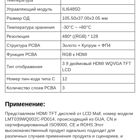
температура
Управляющий модуль
ILI6485D
Размер ОД
105.50x37.00x3.05 мм
Температура хранения
-30°C ~ +80°C
Резолюция
480* ((RGB) * 128
Структура PCBA
Золото + Купрум + ФП4
Функция PCBA
RGB к HDMI
3.9 дюймовый HDMI WQVGA TFT
Тип отображения
LCD
Номер пин-кода типа C
12
Количество слоев PCBA
3
Применение:
Представляем HDMI TFT дисплей от LCD Mall, номер модели
LMT039WQ002C-PD014, происходящий из GUA, CN и
сертифицированный ISO9000, CE и ROHS.Этот
высококачественный продукт идеально подходит для
различных случаев применения продукта и сценариев, и