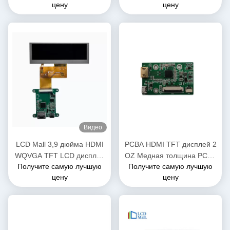
цену
цену
сенсорный экран Широкая
интерфейс сенсорный
температура и высокая
экран
яркость
Видео
LCD Mall 3,9 дюйма HDMI
PCBA HDMI TFT дисплей 2
WQVGA TFT LCD дисплей
OZ Медная толщина PCBA
Получите самую лучшую
Получите самую лучшую
10 чипов Белый
MIPI к панели HDMI
цену
цену
светодиодный подсвет