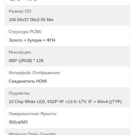
Размер OD:
105.50x37.00x3.05 Мм
Структура PCBA:
Золото + Купрум + ФП4
Резолюция:
480* ((RGB) * 128
Интерфейс Отображения:
Соединитель HDMI
Подсветка:
10 Chip White LED, 5S2P VF =13.5~17V; IF = 40mA ((TYP)
Поверхностная Яркость:
350cd/м2
Minimum Order Quantity: