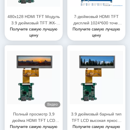
480x128 HDMI TFT Модуль
7-дюймовый HDMI TFT
3.9 дюймовый TFT ЖК-
дисплей 1024*600 точек
Получите самую лучшую
Получите самую лучшую
экран с светодиодным
HDM интерфейс 6 часов
цену
цену
подсветкой
Видео
Полный просмотр 3,9
3.9 дюймовый барный тип
дюйма HDMI TFT LCD
TFT LCD высокая яркость
Получите самую лучшую
Получите самую лучшую
дисплей 480 * 128
480*128 350нитов HDMI