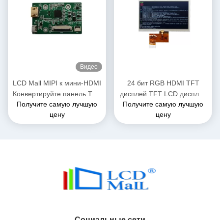
Видео
LCD Mall MIPI к мини-HDMI
24 бит RGB HDMI TFT
Конвертируйте панель TFT
дисплей TFT LCD дисплей
Получите самую лучшую
Получите самую лучшую
LCD модулей с PCBA
Дисплей 800*480
цену
цену
разрешение
Социальные сети