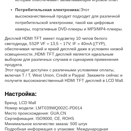
Потребительская электроника:
Этот
высококачественный продукт подходит для различной
потребительской электроники, такой как цифровые
камеры, портативные DVD-плееры и MP3/MP4-плееры.
Дисплей HDMI TFT имеет подсветку 10 чипов белого
светодиода, 5S2P VF = 13,5 ~ 17V; IF = 40mA ((TYP),
обеспечивая четкий и яркий дисплей даже в условиях низкой
освещенности.,HDMI TFT дисплей является идеальным
выбором для различных случаев и сценариев применения
продукта.
Этот продукт доступен с различными условиями оплаты,
включая T / T, West Union, Credit и Paypal. Закажите сейчас и
получите высококачественный HDMI TFT дисплей в LCD Mall.
Настройка:
Бренд: LCD Mall
Номер модели: LMT039WQ002C-PD014
Место происхождения: GUA,CN
Сертификация: ISO9000, CE, ROHS
Минимальное количество заказа: 500 штук
Подробная информация о упаковке: Международная