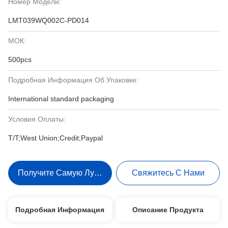
Номер Модели:
LMT039WQ002C-PD014
МОК:
500pcs
Подробная Информация Об Упаковке:
International standard packaging
Условия Оплаты:
T/T;West Union;Credit;Paypal
Получите Самую Лучшую Цену
Свяжитесь С Нами
Подробная Информация
Описание Продукта