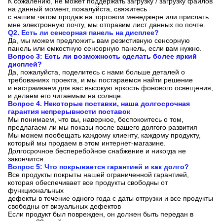
К сожалению, не может поддержать загрузку / загрузку файлов
на данный момент, пожалуйста, свяжитесь
с нашим чатом продаж на торговом менеджере или прислать
мне электронную почту, мы отправим лист данных по почте.
Q2. Есть ли сенсорная панель на дисплее?
Да, мы можем предложить вам резистивную сенсорную
панель или емкостную сенсорную панель, если вам нужно.
Вопрос 3: Есть ли возможность сделать более яркий
дисплей?
Да, пожалуйста, поделитесь с нами больше деталей о
требованиях проекта, и мы постараемся найти решение
и настраиваем для вас высокую яркость фонового освещения,
и делаем его читаемым на солнце.
Вопрос 4. Некоторые поставки, наша долгосрочная
гарантия непрерывности поставок
Мы понимаем, что вы, наверное, беспокоитесь о том,
предлагаем ли мы показы после вашего долгого развития
Мы можем пообещать каждому клиенту, каждому продукту,
который мы продаем в этом интернет-магазине.
Долгосрочное бесперебойное снабжение и никогда не
закончится.
Вопрос 5: Что покрывается гарантией и как долго?
Все продукты покрыты нашей ограниченной гарантией,
которая обеспечивает все продукты свободны от
функциональных
дефекты в течение одного года с даты отгрузки и все продукты
свободны от визуальных дефектов
Если продукт был поврежден, он должен быть передан в