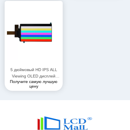
5 дюймовый HD IPS ALL
Viewing OLED дисплей
Получите самую лучшую
720*1280 разрешение
цену
AMOLED LCD дисплей