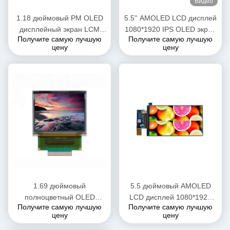
Видео
1.18 дюймовый PM OLED
5.5'' AMOLED LCD дисплей
дисплейный экран LCM
1080*1920 IPS OLED экран
Получите самую лучшую
Получите самую лучшую
панель для смарт-часов
MIPI интерфейс с Oncell
цену
цену
электронных медицинских
емкостным сенсорным
устройств
1.69 дюймовый
5.5 дюймовый AMOLED
полноцветный OLED
LCD дисплей 1080*1920
Получите самую лучшую
Получите самую лучшую
дисплей Модуль 160x128
IPS OLED экран 350cd/M2
цену
цену
Разрешение 4.5g
Яркость