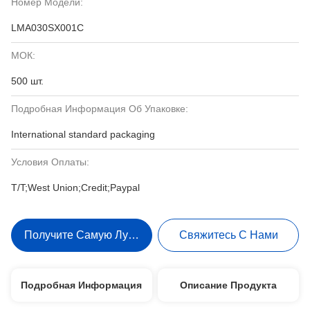
Номер Модели:
LMA030SX001C
МОК:
500 шт.
Подробная Информация Об Упаковке:
International standard packaging
Условия Оплаты:
T/T;West Union;Credit;Paypal
Получите Самую Лучшую Цену
Свяжитесь С Нами
Подробная Информация
Описание Продукта