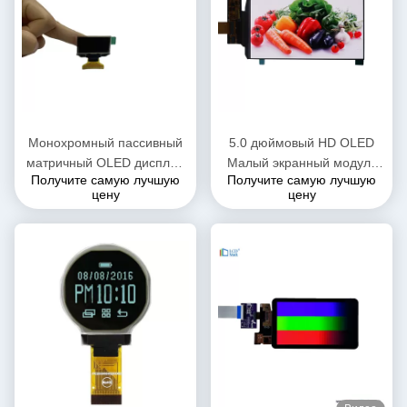
Монохромный пассивный
5.0 дюймовый HD OLED
матричный OLED дисплей
Малый экранный модуль
Получите самую лучшую
Получите самую лучшую
1,3 дюйма OLED Arduino
350cd/M2 720*1280
цену
цену
TFT LCD 128 * 64
пикселей