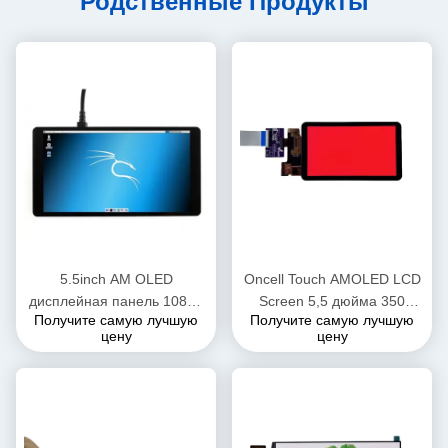
Родственные Продукты
5.5inch AM OLED
Oncell Touch AMOLED LCD
дисплейная панель 1080 *
Screen 5,5 дюйма 350
Получите самую лучшую
Получите самую лучшую
1920 FHD Монитор OEM
нитсов Разрешение
цену
цену
ODM
1440*2560