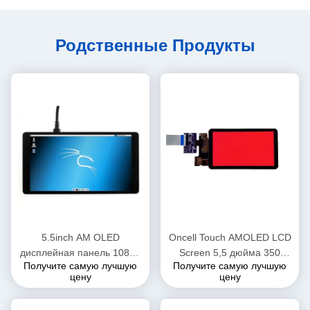
Родственные Продукты
5.5inch AM OLED
Oncell Touch AMOLED LCD
дисплейная панель 1080 *
Screen 5,5 дюйма 350
Получите самую лучшую
Получите самую лучшую
1920 FHD Монитор OEM
нитсов Разрешение
цену
цену
ODM
1440*2560