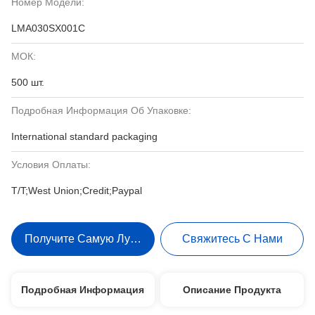
Номер Модели:
LMA030SX001C
МОК:
500 шт.
Подробная Информация Об Упаковке:
International standard packaging
Условия Оплаты:
T/T;West Union;Credit;Paypal
Получите Самую Лучшую Цену
Свяжитесь С Нами
Подробная Информация
Описание Продукта