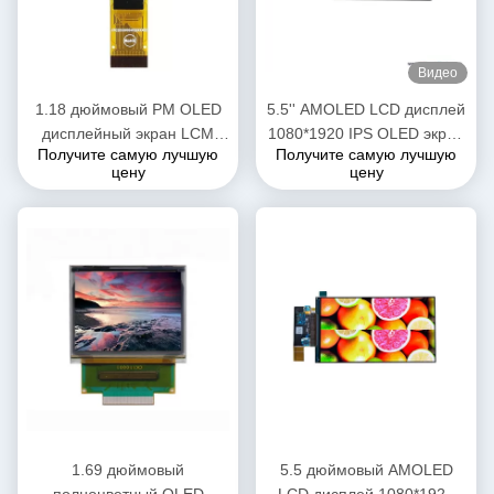
Видео
1.18 дюймовый PM OLED
5.5'' AMOLED LCD дисплей
дисплейный экран LCM
1080*1920 IPS OLED экран
Получите самую лучшую
Получите самую лучшую
панель для смарт-часов
MIPI интерфейс с Oncell
цену
цену
электронных медицинских
емкостным сенсорным
устройств
1.69 дюймовый
5.5 дюймовый AMOLED
полноцветный OLED
LCD дисплей 1080*1920