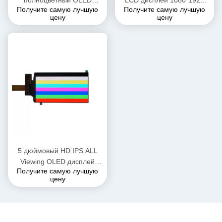
Получите самую лучшую
Получите самую лучшую
дисплей Модуль 160x128
IPS OLED экран 350cd/M2
цену
цену
Разрешение 4.5g
Яркость
5 дюймовый HD IPS ALL
Viewing OLED дисплей
Получите самую лучшую
720*1280 разрешение
цену
AMOLED LCD дисплей