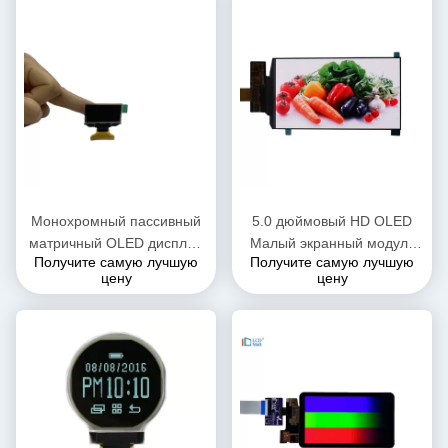
Монохромный пассивный
5.0 дюймовый HD OLED
матричный OLED дисплей
Малый экранный модуль
Получите самую лучшую
Получите самую лучшую
1,3 дюйма OLED Arduino
350cd/M2 720*1280
цену
цену
TFT LCD 128 * 64
пикселей