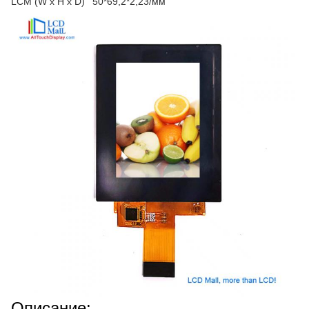
LCM (W x H x D)
50*69,2*2,23/мм
Описание: