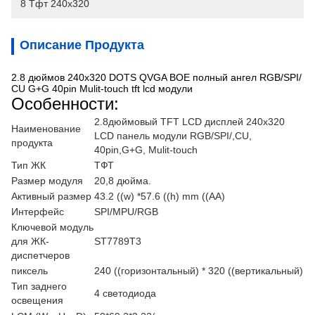
8 Тфт 240х320
Описание Продукта
2.8 дюймов 240x320 DOTS QVGA BOE полный ангел RGB/SPI/
CU G+G 40pin Mulit-touch tft lcd модули
Особенности:
2.8дюймовый TFT LCD дисплей 240x320
Наименование
LCD панель модули RGB/SPI/,CU,
продукта
40pin,G+G, Mulit-touch
Тип ЖК
ТФТ
Размер модуля
20,8 дюйма.
Активный размер
43.2 ((w) *57.6 ((h) mm ((AA)
Интерфейс
SPI/MPU/RGB
Ключевой модуль
для ЖК-
ST7789T3
диспетчеров
пиксель
240 ((горизонтальный) * 320 ((вертикальный)
Тип заднего
4 светодиода
освещения