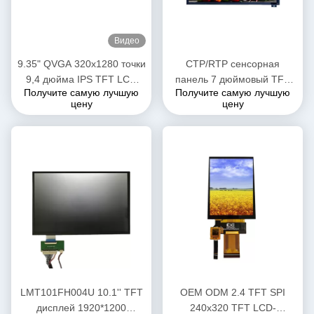
Видео
9.35" QVGA 320x1280 точки
CTP/RTP сенсорная
9,4 дюйма IPS TFT LCD
панель 7 дюймовый TFT
Получите самую лучшую
Получите самую лучшую
модуль MIPI интерфейс
LCD дисплей экран 900 нит
цену
цену
дисплей
яркость
LMT101FH004U 10.1'' TFT
OEM ODM 2.4 TFT SPI
дисплей 1920*1200
240x320 TFT LCD-