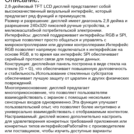
2,8-дюймовый TFT LCD дисплей представляет собой
высококачественный визуальный интерфейс, который
предлагает ряд функций и преимуществ.
Размер и разрешение: дисплей имеет диагональ 2,8 дюйма и
разрешение 240x320 пикселей.ручные устройства, и
мелкомасштабной потребительской электроники.
Интерфейсы: дисплей поддерживает интерфейсы RGB и SPI,
которые позволяют просто общаться и управлять с
микроконтроллерами или другими контроллерами.Интерфейс
RGB позволяет напрямую подключаться к интерфейсам на
основе RGB, в то время как интерфейс SPI обеспечивает
серийный протокол связи для передачи данных.
Конструкция: дисплейная панель построена в виде стекла на
стекле (G + G), что обеспечивает повышенную долговечность
и стабильность.Использование стеклянных субстратов
обеспечивает лучшую защиту от царапин и других физических
повреждений.
Многоприкосновение: дисплей предлагает
многоприкосновение, что позволяет пользователям
взаимодействовать с экраном с помощью нескольких
сенсорных входов одновременно.Эта функция улучшает
пользовательский опыт, что позволяет более интуитивно и
универсально взаимодействовать с отображаемым контентом.
Настраиваемый: дисплей можно дополнительно настроить
для удовлетворения конкретных требований приложения.или
конкретных типов интерфейсовРаботайте с производителем
или поставщиком, чтобы изучить доступные варианты