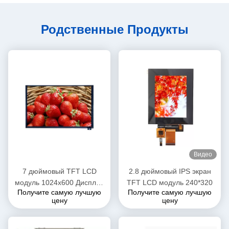
Родственные Продукты
Видео
7 дюймовый TFT LCD
2.8 дюймовый IPS экран
модуль 1024x600 Дисплей
TFT LCD модуль 240*320
Получите самую лучшую
Получите самую лучшую
для автомобилей с CPT
цену
цену
Touch IPS широким углом
просмотра