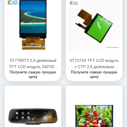
ST7789T3 2,4 дюймовый
ST7272A TFT LCD модуль
TFT LCD модуль 240*320
с CTP 3,5 дюймовым
Получите самую лучшую
Получите самую лучшую
разрешение 40 PIN
сенсорным экраном RGB
цену
цену
интерфейс 480cd/M2
яркость