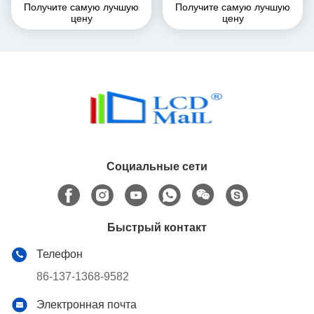
Получите самую лучшую
Получите самую лучшую
высокояркость LCD
модульный дисплей с
цену
цену
дисплей 700 нит
интерфейсом
SPI/MPU/RGB
Социальные сети
Быстрый контакт
Телефон
86-137-1368-9582
Электронная почта