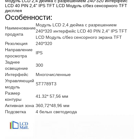
Модуль LCD 2,4 дюйма с разрешением 240*320 интерфейс
LCD 40 PIN 2,4" IPS TFT LCD Модуль с/без сенсорного TFT
дисплея
Особенности:
Модуль LCD 2,4 дюйма с разрешением
Наименование
240*320 интерфейс LCD 40 PIN 2,4" IPS TFT
продукта
LCD Модуль с/без сенсорного экрана TFT
Резолюция
240*320
Направление
IPS
просмотра
Заднее
300
освещение
Интерфейс
Многочисленные
Управляющий
ST7789T3
модуль
Размер
41.32* 57,56 мм
контуры
Активная зона
360,72*48,96 мм
Подсветка
4 белых светодиода