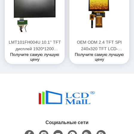
LMT101FH004U 10.1'' TFT
OEM ODM 2.4 TFT SPI
дисплей 1920*1200
240x320 TFT LCD-
Получите самую лучшую
Получите самую лучшую
высокояркость LCD
модульный дисплей с
цену
цену
дисплей 700 нит
интерфейсом
SPI/MPU/RGB
Социальные сети