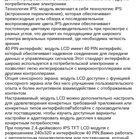
потребительские электроники.
Технология IPS: модуль включает в себя технологию IPS
(встроенное переключение), которая обеспечивает
превосходные углы обзора и последовательное
воспроизведение цвета.IPS-дисплеи обеспечивают
постоянную цветовую производительность при просмотре с
разных углов, что делает их подходящими для широкого
спектра визуальных применений, где необходима четкость
зрения.
40 PIN интерфейс: модуль LCD имеет 40 PIN интерфейс,
который обеспечивает надежное соединение для передачи
данных и управляющих сигналов.Этот стандарт интерфейса
широко используется в потребительской электронике и
позволяет легко интегрироваться с микроконтроллерами или
другими контроллерами.
Опция сенсорного экрана: модуль LCD доступен с функцией
сенсорного экрана или без него.улучшение пользовательского
опыта и более интуитивное взаимодействие с отображаемым
контентом.
Настраиваемый: модуль LCD можно дополнительно настроить
для удовлетворения конкретных требований приложения.или
конкретных типов интерфейсовРаботайте с производителем
или поставщиком, чтобы изучить доступные варианты
настройки и адаптировать модуль дисплея к вашим
конкретным потребностям.
При покупке 2,4-дюймового IPS TFT LCD модуля с
разрешением 240x320 и интерфейсом 40 PIN,Важно работать
с авторитетным производителем или поставщиком, который