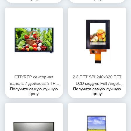
интерфейс 480cd/M2
дисплей
яркость
CTP/RTP сенсорная
2.8 TFT SPI 240x320 TFT
панель 7 дюймовый TFT
LCD модуль Full Angel
Получите самую лучшую
Получите самую лучшую
LCD дисплей экран 900 нит
QVGA BOE LCD экран
цену
цену
яркость