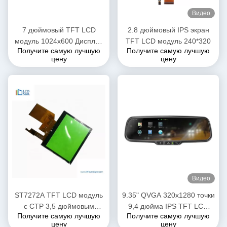
Видео
7 дюймовый TFT LCD
2.8 дюймовый IPS экран
модуль 1024x600 Дисплей
TFT LCD модуль 240*320
Получите самую лучшую
Получите самую лучшую
для автомобилей с CPT
цену
цену
Touch IPS широким углом
просмотра
Видео
ST7272A TFT LCD модуль
9.35" QVGA 320x1280 точки
с CTP 3,5 дюймовым
9,4 дюйма IPS TFT LCD
Получите самую лучшую
Получите самую лучшую
сенсорным экраном RGB
модуль MIPI интерфейс
цену
цену