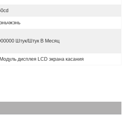
60cd
эньчжэнь
000000 Штук/штук В Месяц
Модуль дисплея LCD экрана касания