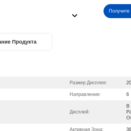
Получите
ние Продукта
Размер Дисплея:
2
Направление:
6
В
Дисплей:
Р
От
Активная Зона:
36