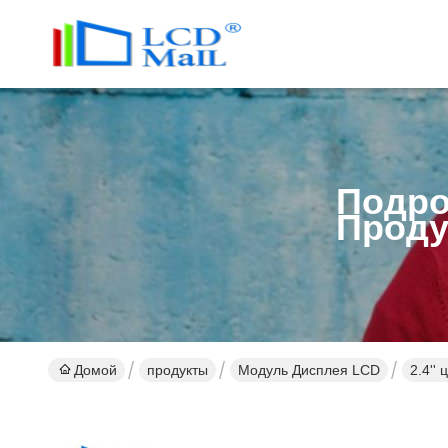
Подро
Проду
Домой
продукты
Модуль Дисплея LCD
2.4''