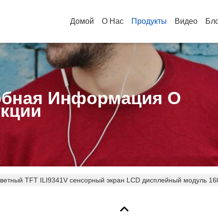
Домой
О Нас
Продукты
Видео
Бл
бная Информация О
кции
 цветный TFT ILI9341V сенсорный экран LCD дисплейный модуль 1