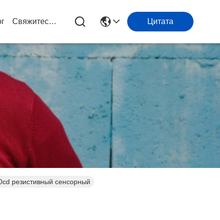
ог
Свяжитесь С Нами
Цитата
60cd резистивный сенсорный