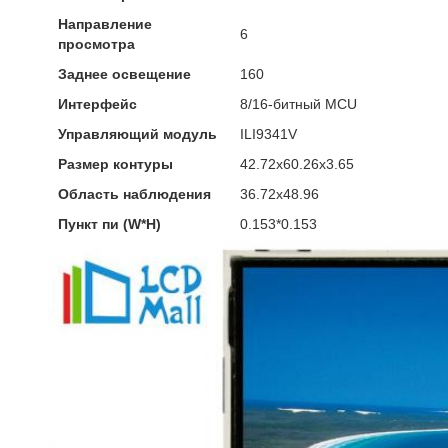
Направление
6
просмотра
Заднее освещение
160
Интерфейс
8/16-битный MCU
Управляющий модуль
ILI9341V
Размер контуры
42.72х60.26х3.65
Область наблюдения
36.72х48.96
Пункт пи (W*H)
0.153*0.153