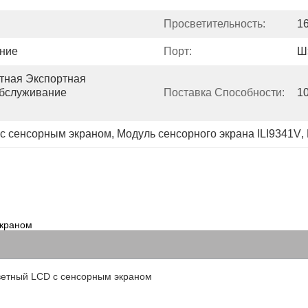
Просветительность:
1
ние
Порт:
Ш
ная Экспортная 
бслуживание 
Поставка Способности:
1
 с сенсорным экраном
, 
Модуль сенсорного экрана ILI9341V
, 
экраном
етный LCD с сенсорным экраном