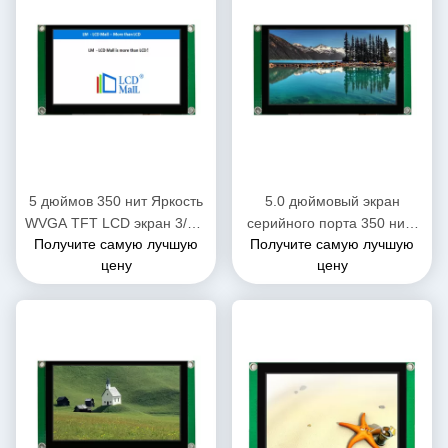
5 дюймов 350 нит Яркость
5.0 дюймовый экран
WVGA TFT LCD экран 3/4 L
серийного порта 350 нитс
Получите самую лучшую
Получите самую лучшую
SPI интерфейс с CTP
разрешение 800 * 480 TFT
цену
цену
LCD модули совместимы с
Aduno / Raspberry Pi