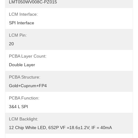
LMT050WV008C-PZ015
LCM Interface:
SPI Interface
LCM Pin:
20
PCBA Layer Count:
Double Layer
PCBA Structure:
Gold+Cuprum+FP4
PCBA Function:
3&4 L SPI
LCM Backlight:
12 Chip White LED, 6S2P VF =18.6±1.2V; IF = 40mA