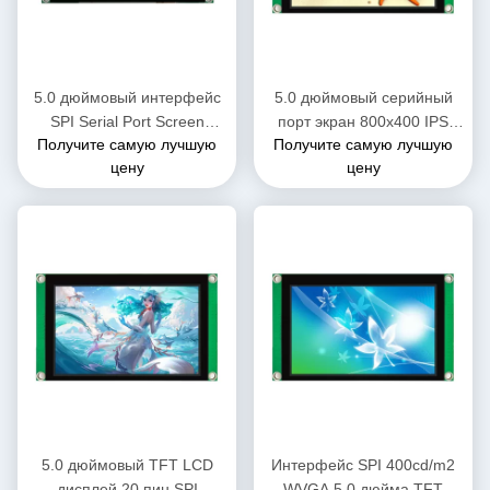
5.0 дюймовый интерфейс
5.0 дюймовый серийный
SPI Serial Port Screen
порт экран 800x400 IPS
Получите самую лучшую
Получите самую лучшую
800*RGB*480 400cd/m2
TFT LCD модули
цену
цену
TFT LCD модули с CTP
совместимы с X86
5.0 дюймовый TFT LCD
Интерфейс SPI 400cd/m2
дисплей 20 пин SPI
WVGA 5,0 дюйма TFT