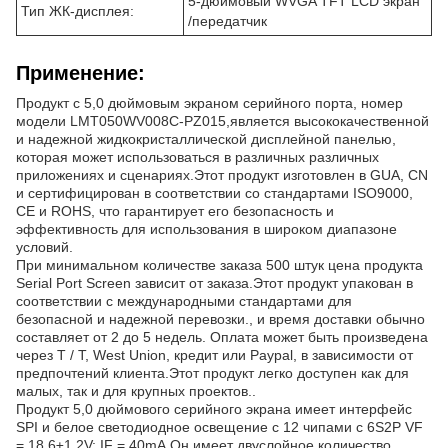
5-дюймовый WVGA TFT LCD экран
Тип ЖК-дисплея:
/передатчик
Применение:
Продукт с 5,0 дюймовым экраном серийного порта, номер
модели LMT050WV008C-PZ015,является высококачественной
и надежной жидкокристаллической дисплейной панелью,
которая может использоваться в различных различных
приложениях и сценариях.Этот продукт изготовлен в GUA, CN
и сертифицирован в соответствии со стандартами ISO9000,
CE и ROHS, что гарантирует его безопасность и
эффективность для использования в широком диапазоне
условий.
При минимальном количестве заказа 500 штук цена продукта
Serial Port Screen зависит от заказа.Этот продукт упакован в
соответствии с международными стандартами для
безопасной и надежной перевозки., и время доставки обычно
составляет от 2 до 5 недель. Оплата может быть произведена
через T / T, West Union, кредит или Paypal, в зависимости от
предпочтений клиента.Этот продукт легко доступен как для
малых, так и для крупных проектов..
Продукт 5,0 дюймового серийного экрана имеет интерфейс
SPI и белое светодиодное освещение с 12 чипами с 6S2P VF
= 18,6±1,2V; IF = 40mA.Он имеет двуслойное количество