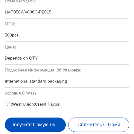
Номер Модели:
LMT050WV008C-PZ015
МОК:
500pcs
Цена:
Depends on QTY
Подробная Информация Об Упаковке:
International standard packaging
Условия Оплаты:
T/T;West Union;Credit;Paypal
Получите Самую Лучшую Цену
Свяжитесь С Нами