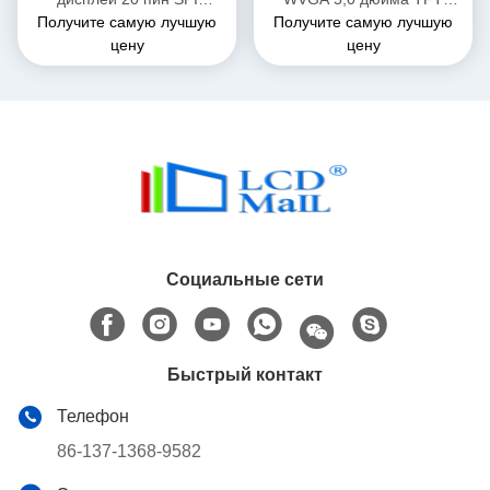
Получите самую лучшую
Получите самую лучшую
интерфейс 800*480 LT7381
Serial Port Screen
цену
цену
Дисплей серийного порта
совместим с
Windows/Linux/Raspberry Pi
Социальные сети
Быстрый контакт
Телефон
86-137-1368-9582