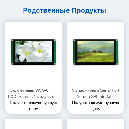
Родственные Продукты
5-дюймовый WVGA TFT
5.0 дюймовый Serial Port
LCD-экранный модуль для
Screen SPI Interface
Получите самую лучшую
Получите самую лучшую
всех микроконтроллеров,
800*RGB*480 разрешение
цену
цену
таких как Aduno/Raspberry
TFT LCD модули с CTP
Pi/SMT32/ESP32/C8051/ и
т.д.