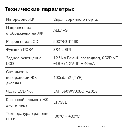
Технические параметры:
Интерфейс ЖК:
Экран серийного порта.
Направление
ALL/IPS
отображения на ЖК:
Разрешение LCD:
800*RGB*480
Функция PCBA:
3&4 L SPI
Заднее освещение
12 Чип Белый светодиод, 6S2P VF
LCD:
=18.6±1.2V; IF = 40mA
Светимость
поверхности ЖК-
400cd/m2 (TYP)
дисплея:
Часть LCD No:
LMT050WV008C-PZ015
Ключевой элемент ЖК-
LT7381
диспетчера:
Температура хранения
-30°C ~ +80°C
LCD: