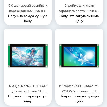
5.0 дюймовый серийный
5 дюймовый экран
порт экран 800x400 IPS
серийного порта 20pin SPI
Получите самую лучшую
Получите самую лучшую
TFT LCD модули
интерфейс LCM дисплей
цену
цену
совместимы с X86
LMT050WV008C-PZ015
5.0 дюймовый TFT LCD
Интерфейс SPI 400cd/m2
дисплей 20 пин SPI
WVGA 5,0 дюйма TFT
Получите самую лучшую
Получите самую лучшую
интерфейс 800*480 LT7381
Serial Port Screen
цену
цену
Дисплей серийного порта
совместим с
Windows/Linux/Raspberry Pi