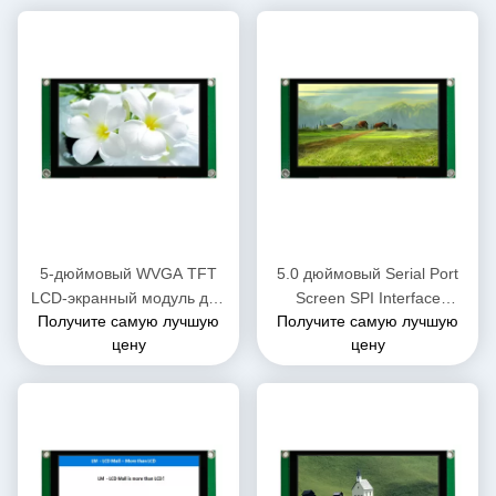
5-дюймовый WVGA TFT
5.0 дюймовый Serial Port
LCD-экранный модуль для
Screen SPI Interface
Получите самую лучшую
Получите самую лучшую
всех микроконтроллеров,
800*RGB*480 разрешение
цену
цену
таких как Aduno/Raspberry
TFT LCD модули с CTP
Pi/SMT32/ESP32/C8051/ и
т.д.