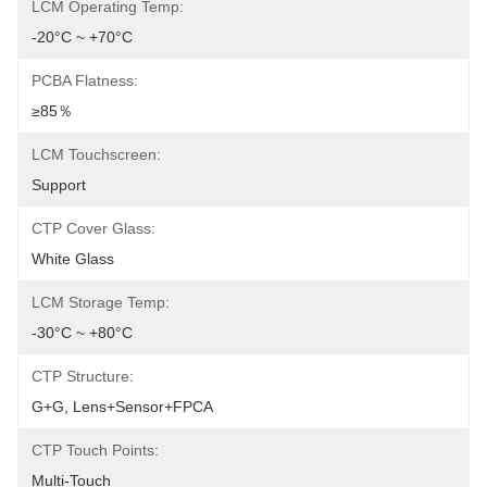
LCM Operating Temp:
-20°C ~ +70°C
PCBA Flatness:
≥85％
LCM Touchscreen:
Support
CTP Cover Glass:
White Glass
LCM Storage Temp:
-30°C ~ +80°C
CTP Structure:
G+G, Lens+Sensor+FPCA
CTP Touch Points:
Multi-Touch