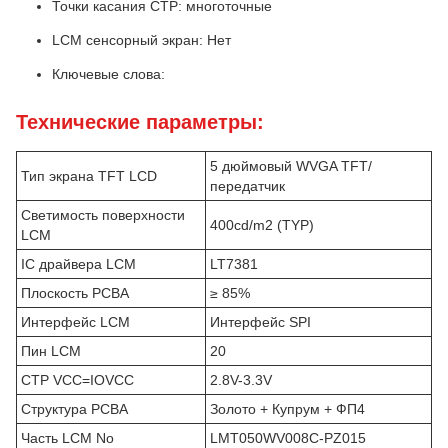
Точки касания CTP: многоточные
LCM сенсорный экран: Нет
Ключевые слова:
Технические параметры:
5 дюймовый WVGA TFT/
Тип экрана TFT LCD
передатчик
Светимость поверхности
400cd/m2 (TYP)
LCM
IC драйвера LCM
LT7381
Плоскость PCBA
≥ 85%
Интерфейс LCM
Интерфейс SPI
Пин LCM
20
CTP VCC=IOVCC
2.8V-3.3V
Структура PCBA
Золото + Купрум + ФП4
Часть LCM No
LMT050WV008C-PZ015