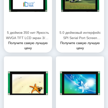
5 дюймов 350 нит Яркость
5.0 дюймовый интерфейс
WVGA TFT LCD экран 3/4 L
SPI Serial Port Screen
Получите самую лучшую
Получите самую лучшую
SPI интерфейс с CTP
800*RGB*480 400cd/m2
цену
цену
TFT LCD модули с CTP