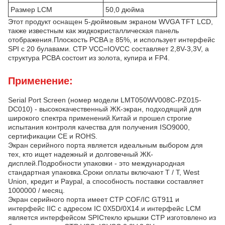
Размер LCM
50,0 дюйма
Этот продукт оснащен 5-дюймовым экраном WVGA TFT LCD,
также известным как жидкокристаллическая панель
отображения.Плоскость PCBA ≥ 85%, и использует интерфейс
SPI с 20 булавами. CTP VCC=IOVCC составляет 2,8V-3,3V, а
структура PCBA состоит из золота, купира и FP4.
Применение:
Serial Port Screen (номер модели LMT050WV008C-PZ015-
DC010) - высококачественный ЖК-экран, подходящий для
широкого спектра применений.Китай и прошел строгие
испытания контроля качества для получения ISO9000,
сертификации CE и ROHS.
Экран серийного порта является идеальным выбором для
тех, кто ищет надежный и долговечный ЖК-
дисплей.Подробности упаковки - это международная
стандартная упаковка.Сроки оплаты включают T / T, West
Union, кредит и Paypal, а способность поставки составляет
1000000 / месяц.
Экран серийного порта имеет CTP COF/IC GT911 и
интерфейс IIC с адресом IC 0X5D/0X14.и интерфейс LCM
является интерфейсом SPIСтекло крышки CTP изготовлено из