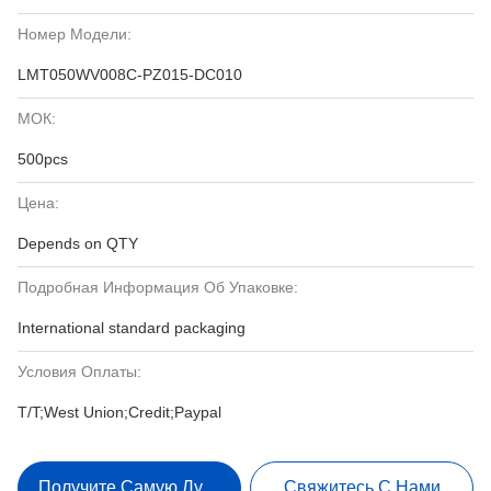
Номер Модели:
LMT050WV008C-PZ015-DC010
МОК:
500pcs
Цена:
Depends on QTY
Подробная Информация Об Упаковке:
International standard packaging
Условия Оплаты:
T/T;West Union;Credit;Paypal
Получите Самую Лучшую Цену
Свяжитесь С Нами