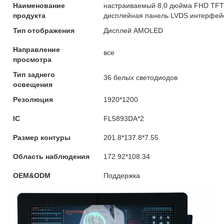
Наименование
настраиваемый 8,0 дюйма FHD TFT
продукта
дисплейная панель LVDS интерфейс
Тип отображения
Дисплей AMOLED
Направление
все
просмотра
Тип заднего
36 белых светодиодов
освещения
Резолюция
1920*1200
IC
FL5893DA*2
Размер контуры
201.8*137.8*7.55
Область наблюдения
172.92*108.34
OEM&ODM
Поддержка