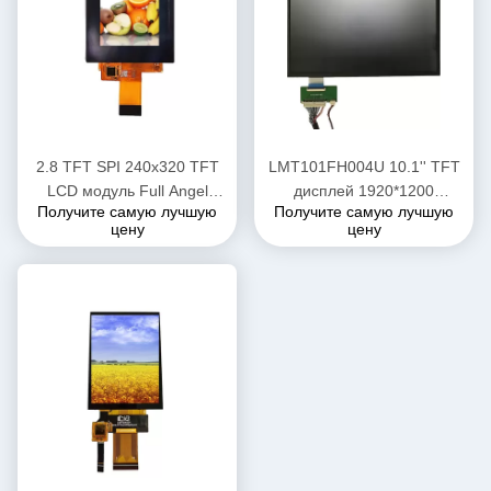
2.8 TFT SPI 240x320 TFT
LMT101FH004U 10.1'' TFT
LCD модуль Full Angel
дисплей 1920*1200
Получите самую лучшую
Получите самую лучшую
QVGA BOE LCD экран
высокояркость LCD
цену
цену
дисплей 700 нит