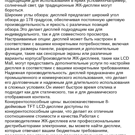
подходящим для использования в ярких условияхНапример,
солнечный свет, где традиционные ЖК-дисплеи могут
бороться.
Широкие углы обзора: дисплей предлагает широкий угол
обзора до 178 градусов, обеспечивая постоянную цветовую
производительность и яркость с различных позиций
обзора.Это делает дисплей подходящим как для
индивидуального, так и для совместного просмотра.
Настраиваемые опции: дисплей может быть настроен в
соответствии с вашими конкретными потребностями, включая
разные размеры панели, разрешения,и дополнительные
функции, такие как сенсорные экраны или различные
варианты корпусаПроизводители ЖК-дисплеев, такие как LCD
Mall, могут предоставить дополнительные услуги по настройке
дисплея в соответствии с вашими конкретными требованиями.
Надежная производительность: дисплей предназначен для
промышленного и коммерческого использования, что делает
его долговечным и надежным для длительного использования
в сложных условиях.Он имеет быстрое время отклика и
подходит как для статического, так и для динамического
отображения контента.
Конкурентоспособные цены: высококачественные 8-
дюймовые TFT LCD-дисплеи доступны по
конкурентоспособным ценам, что делает их отличным
соотношением стоимости и качества.Работая с
производителями ЖК-дисплеев или профессиональными
дистрибьюторами электроники, вы можете найти дисплеи,
которые отвечают вашим бюджетным требованиям,