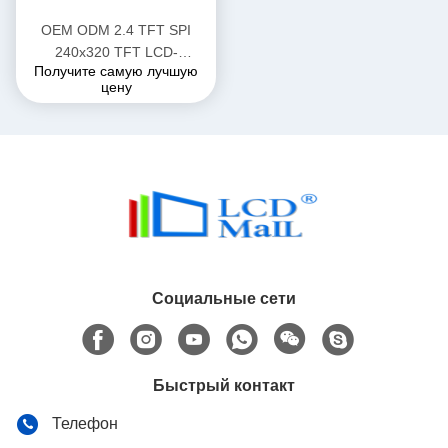
OEM ODM 2.4 TFT SPI
240x320 TFT LCD-
Получите самую лучшую
модульный дисплей с
цену
интерфейсом
SPI/MPU/RGB
Социальные сети
Быстрый контакт
Телефон