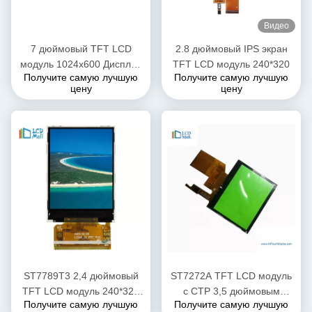
Видео
7 дюймовый TFT LCD
2.8 дюймовый IPS экран
модуль 1024x600 Дисплей
TFT LCD модуль 240*320
Получите самую лучшую
Получите самую лучшую
для автомобилей с CPT
цену
цену
Touch IPS широким углом
просмотра
ST7789T3 2,4 дюймовый
ST7272A TFT LCD модуль
TFT LCD модуль 240*320
с CTP 3,5 дюймовым
Получите самую лучшую
Получите самую лучшую
разрешение 40 PIN
сенсорным экраном RGB