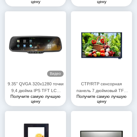
цену
цену
интерфейс 480cd/M2
яркость
Видео
9.35" QVGA 320x1280 точки
CTP/RTP сенсорная
9,4 дюйма IPS TFT LCD
панель 7 дюймовый TFT
Получите самую лучшую
Получите самую лучшую
модуль MIPI интерфейс
LCD дисплей экран 900 нит
цену
цену
дисплей
яркость