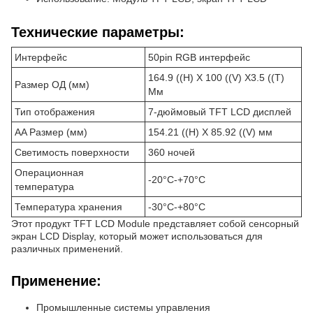
Технические параметры:
Интерфейс
50pin RGB интерфейс
164.9 ((H) X 100 ((V) X3.5 ((T)
Размер ОД (мм)
Мм
Тип отображения
7-дюймовый TFT LCD дисплей
AA Размер (мм)
154.21 ((H) X 85.92 ((V) мм
Светимость поверхности
360 ночей
Операционная
-20°C-+70°C
температура
Температура хранения
-30°C-+80°C
Этот продукт TFT LCD Module представляет собой сенсорный
экран LCD Display, который может использоваться для
различных применений.
Применение:
Промышленные системы управления