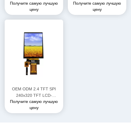
Получите самую лучшую
Получите самую лучшую
QVGA BOE LCD экран
высокояркость LCD
цену
цену
дисплей 700 нит
OEM ODM 2.4 TFT SPI
240x320 TFT LCD-
Получите самую лучшую
модульный дисплей с
цену
интерфейсом
SPI/MPU/RGB