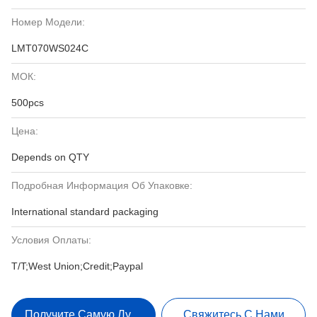
Номер Модели:
LMT070WS024C
МОК:
500pcs
Цена:
Depends on QTY
Подробная Информация Об Упаковке:
International standard packaging
Условия Оплаты:
T/T;West Union;Credit;Paypal
Получите Самую Лучшую Цену
Свяжитесь С Нами