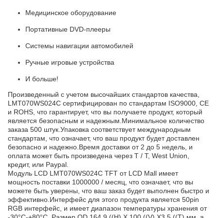
Медицинское оборудование
Портативные DVD-плееры
Системы навигации автомобилей
Ручные игровые устройства
И больше!
Произведенный с учетом высочайших стандартов качества,
LMT070WS024C сертифицирован по стандартам ISO9000, CE
и ROHS, что гарантирует, что вы получаете продукт, который
является безопасным и надежным.Минимальное количество
заказа 500 штук.Упаковка соответствует международным
стандартам, что означает, что ваш продукт будет доставлен
безопасно и надежно.Время доставки от 2 до 5 недель, и
оплата может быть произведена через T / T, West Union,
кредит, или Paypal.
Модуль LCD LMT070WS024C TFT от LCD Mall имеет
мощность поставки 1000000 / месяц, что означает, что вы
можете быть уверены, что ваш заказ будет выполнен быстро и
эффективно.Интерфейс для этого продукта является 50pin
RGB интерфейс, и имеет диапазон температуры хранения от
-30°C-+80°C. Размер OD 164,9 ((H) X 100 ((V) X3,5 ((T) мм, а