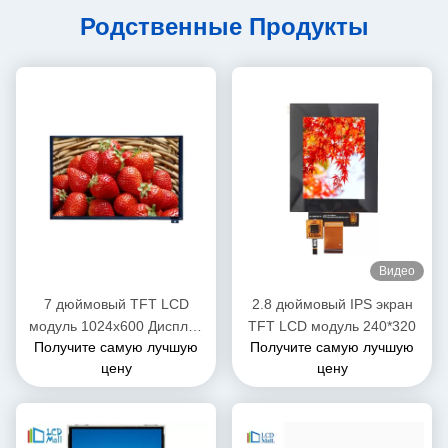
Родственные Продукты
Видео
7 дюймовый TFT LCD
2.8 дюймовый IPS экран
модуль 1024x600 Дисплей
TFT LCD модуль 240*320
Получите самую лучшую
Получите самую лучшую
для автомобилей с CPT
цену
цену
Touch IPS широким углом
просмотра