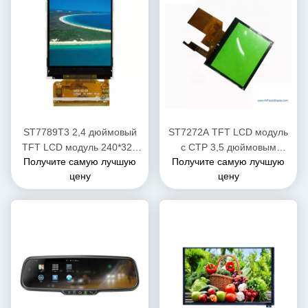
ST7789T3 2,4 дюймовый
ST7272A TFT LCD модуль
TFT LCD модуль 240*320
с CTP 3,5 дюймовым
Получите самую лучшую
Получите самую лучшую
разрешение 40 PIN
сенсорным экраном RGB
цену
цену
интерфейс 480cd/M2
яркость