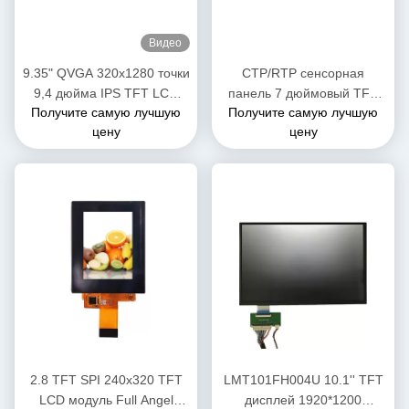
Видео
9.35" QVGA 320x1280 точки
CTP/RTP сенсорная
9,4 дюйма IPS TFT LCD
панель 7 дюймовый TFT
Получите самую лучшую
Получите самую лучшую
модуль MIPI интерфейс
LCD дисплей экран 900 нит
цену
цену
дисплей
яркость
2.8 TFT SPI 240x320 TFT
LMT101FH004U 10.1'' TFT
LCD модуль Full Angel
дисплей 1920*1200